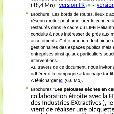
version FR
versio
(18,4 Mo) :
-
Brochure "Les bords de routes, lieux d'acc
réseau routier peut améliorer la connectiv
restaurés dans le cadre du LIFE Héliant
conduits à nous intéresser de près aux 
accotements. Cette brochure technique e
gestionnaires des espaces publics mais 
entreprises ainsi qu’aux particuliers souc
interventions.
Au travers de ce document, nous inviton
adhérer à la campagne « fauchage tardif
A télécharger
ici
(6,6 Mo).
Brochures "
Les pelouses sèches en car
collaboration étroite avec la 
des Industries EXtractives ), 
vient de réaliser une plaquett