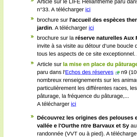
Article sur le LIFE Hélianthème paru da
n°33. A télécharger
ici
brochure sur
l'accueil des espèces the
jardin
. A télécharger
ici
brochure sur la
réserve naturelles Aux
invite à sa visite au détour d’une boucle 
tous les aspects de ce site exceptionnel.
Article sur
la mise en place du pâturag
paru dans l'
Echos des réserves
n9 (10
nombreux renseignements sur les animaux
particulièrement les différentes races, le
pâturage, la fréquence du pâturage,...
A télécharger
ici
Découvrez les origines des pelouses e
vallée e l'Ourthe ntre Barvaux et Sy
au
randonnée (VVT ou à pied). A télécharg