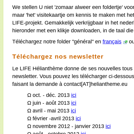
We stellen U niet 'zomaar alweer een foldertje' voor
maar 'het' visitekaartje om kennis te maken met he
LIFE-projekt. Gemakkelijk verkrijgbaar in het nederl
hieronder met een klikje downloaden, in de taal die 
Téléchargez notre folder "général" en
français
ou
Téléchargez nos newsletter
Le LIFE Hélianthème donne de ses nouvelles tous 
newsletter. Vous pouvez les télécharger ci-desso
faisant la demande à contact[AT]heliantheme.eu
Ω oct. - déc. 2013
ici
Ω juin - août 2013
ici
Ω avril - mai 2013
ici
Ω février -avril 2013
ici
Ω novembre 2012 - janvier 2013
ici
Ω août - octobre 2012
ici