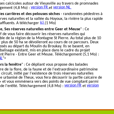
ses calcicoles autour de Vieuxville au travers de promnades
version FR
version NL
rgement (4,8 Mo) :
et
s carrières et des pelouses sèches
- randonnées pédestres à
ves naturelles et la vallée du Hoyoux, la rivière la plus rapide
ici
 affluents. A télécharger
(1 Mo)
e, Ses réserves naturelles entre Geer et Meuse
" : Ce
f de vous faire découvrir les réserves naturelles qui
ble de la région de la Montagne St Pierre. Au total plus de 10
t plus de 50 ha se dévoileront au cours de ce parcours. Deux
posés au départ du Moulin du Broukay. Ils se basent, en
 balisage existant, mis en place dans le cadre du projet
nt Pierre - Entre Geer et Meuse. Téléchargement (5,1 Mo) :
NL
">
rs la fenêtre
" : Ce dépliant vous propose des balades
re de la flore, de la faune et de l'extraordinaire patrimoine
ircuit, initié par l'existence de trois réserves naturelles
e urbanisé de Theux, vous fera découvrir la partie calcaire de
 » et vous emmènera vers des points de vue comptant parmi
version FR
version
 de l'entité. Téléchargement (4,8 Mo) :
et