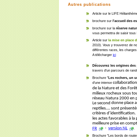
Autres publications
Article sur le LIFE Hélianthè
brochure sur
l'accueil des e
brochure sur la
réserve natu
vous permettra de saisir tous 
Article sur
la mise en place 
2010). Vous y trouverez de no
différentes races, les charges
A télécharger
ici
Découvrez les origines des p
travers d'un parcours de rand
Brochure "
Les rochers, un u
collaboration
d'une intense
de la Nature et des Forêt
milieux rocheux sous to
réseau Natura 2000 en pa
donne place au
Le second
reptiles…. sont présent
critères d’identification.
les actes favorables à l
meilleure prise en compt
-
version NL
FR
.
Brochure "Les bords de routes, 