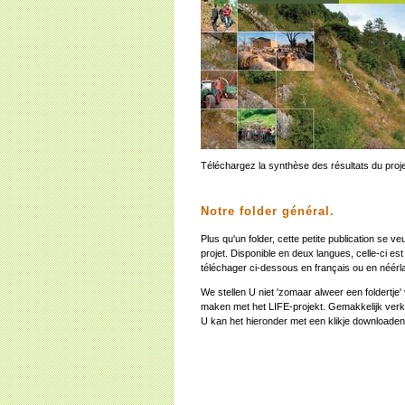
Téléchargez la synthèse des résultats du pro
Notre folder général.
Plus qu'un folder, cette petite publication se ve
projet. Disponible en deux langues, celle-ci es
téléchager ci-dessous en français ou en néérla
We stellen U niet 'zomaar alweer een foldertje' 
maken met het LIFE-projekt. Gemakkelijk verkri
U kan het hieronder met een klikje downloaden, i