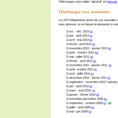
Téléchargez notre folder "général" en
français
Téléchargez nos newsletter
Le LIFE Hélianthème donne de ses nouvelles t
vous abonnez en en faisant la demande à cont
Ω oct. - déc. 2013
ici
Ω juin - août 2013
ici
Ω avril - mai 2013
ici
Ω février -avril 2013
ici
Ω novembre 2012 - janvier 2013
ici
Ω août - octobre 2012
ici
Ω mai - juillet 2012
ici
Ω février - avril 2012
ici
Ω novembre 2011 - janvier 2012
ici
Ω août- octobre 2011
ici
Ω avril - juillet 2011
ici
Ω décembre 2010 - février 2011
ici
Ω septembre - novembre 2010 "spécial p
Ω juin - août 2010
ici
Ω mars - avril 2010
ici
Ω janvier - février 2010
ici
Ω novembre-décembre 2009
ici
Ω septembre - octobre 2009
ici
Ω juillet - août 2009
ici
Ω mai - juin 2009
ici