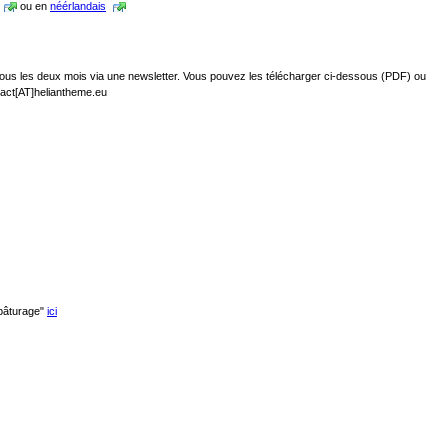
ou en
néérlandais
ous les deux mois via une newsletter. Vous pouvez les télécharger ci-dessous (PDF) ou
act[AT]heliantheme.eu
âturage"
ici