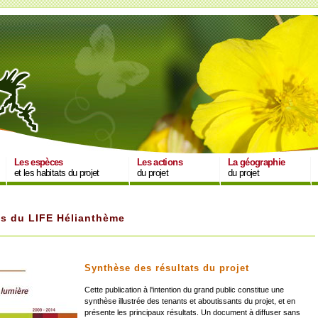
Les espèces
Les actions
La géographie
et les habitats du projet
du projet
du projet
ns du LIFE Hélianthème
Synthèse des résultats du projet
Cette publication à l'intention du grand public constitue une
synthèse illustrée des tenants et aboutissants du projet, et en
présente les principaux résultats. Un document à diffuser sans