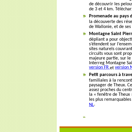
de découvrir les pelou
de 3 et 4 km. Télécha
Promenade au pays de
la découverte des réser
de Wallonie, et de ses
Montagne Saint Pierr
dépliant a pour objecti
s’étendent sur l’ensem
sites naturels couvran
circuits vous sont pro
majeure partie, sur le
Interreg Montagne Sai
version FR
version 
et
Petit parcours à trave
familiales à la rencont
paysager de Theux. Ce c
assez proches du centr
la « fenêtre de Theux
les plus remarquables
.
NL