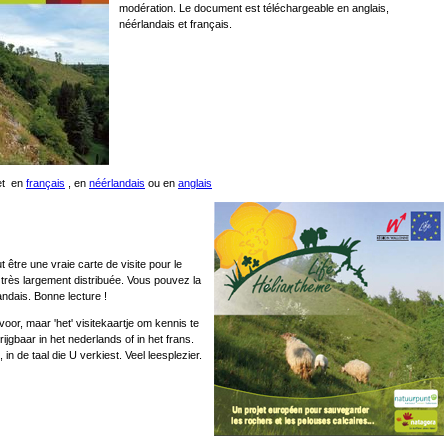
modération. Le document est téléchargeable en anglais,
néérlandais et français.
jet en
français
, en
néérlandais
ou en
anglais
ut être une vraie carte de visite pour le
t très largement distribuée. Vous pouvez la
ndais. Bonne lecture !
voor, maar 'het' visitekaartje om kennis te
jgbaar in het nederlands of in het frans.
n de taal die U verkiest. Veel leesplezier.