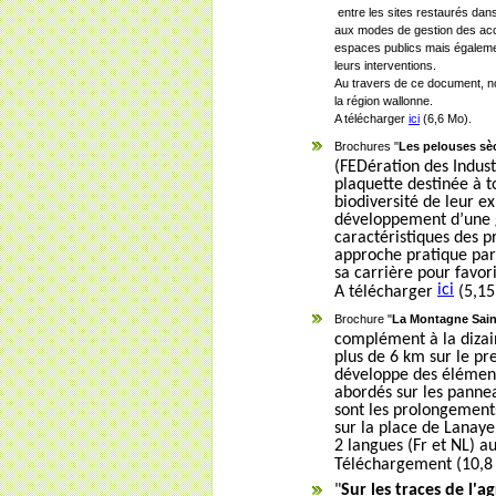
entre les sites restaurés dan
aux modes de gestion des acc
espaces publics mais également
leurs interventions.
Au travers de ce document, n
la région wallonne.
A télécharger
ici
(6,6 Mo).
Brochures "
Les pelouses sèc
(FEDération des Indust
plaquette destinée à to
biodiversité de leur ex
développement d’une gr
caractéristiques des p
approche pratique par d
sa carrière pour favor
ici
A télécharger
(5,15
Brochure "
La Montagne Saint
complément à la dizai
plus de 6 km sur le pr
développe des élément
abordés sur les pannea
sont les prolongements
sur la place de Lanaye
2 langues (Fr et NL) 
Téléchargement (10,8
"
Sur les traces de l'a