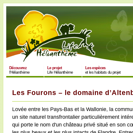
Découvrez
Le projet
Les espèces
l'Hélianthème
Life Hélianthème
et les habitats du projet
Les Fourons
– le domaine d’Alten
Lovée entre les Pays-Bas et la Wallonie, la comm
un site naturel transfrontalier particulièrement int
qui porte le nom d'un château privé situé en son c
les plus beaux et les plus intacts de Flandre. Entr