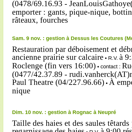
(0478/69.16.93 - JeanLouisGathoye
emporter : gants, pique-nique, botti
râteaux, fourches
Sam. 9 nov. : gestion à Dessus les Coutures (M
Restauration par déboisement et déb
ancienne prairie sur calcaire
à 9:
• R.V.
Roclenge (fin vers 16:00)
Ru
• contact :
(0477/42.37.89 - rudi.vanherck(AT)n
Paul Theatre (04/227.96.66)
À empo
•
nique
Dim. 10 nov. : gestion à Rognac à Neupré
Taille des haies et des saules têtards
regarnissage des haies
à 9:00 ré
• R.V.