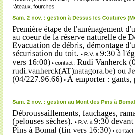
râteaux, fourches
Sam. 2 nov. : gestion à Dessus les Coutures (M
Première étape de l'aménagement d'u
au coeur de la réserve naturelle de D
Evacuation de débris, démontage d'un
sécurisation du toit.
9:30 à l'é
• R.V. à
vers 16:00)
Rudi Vanherck (0
• contact :
rudi.vanherck(AT)natagora.be) ou J
(04/227.96.66)
À emporter : gants,
•
Sam. 2 nov. : gestion au Mont des Pins à Bomal
Débroussaillements, fauchages, rama
(pelouses sèches).
9:30 devant
• R.V. à
Pins à Bomal (fin vers 16:30)
• contact