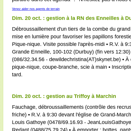
Venez aider nos agents de terrain
Dim. 20 oct. : gestion à la RN des Enneilles à 
Débroussaillement d'un tiers de la combe du grand
mise en lumière pour favoriser les papillons foresti
Pique-nique. Visite possible l'après-midi • R.V. à 9:
Grande Enneille, 100-102 (Durbuy) (fin vers 12:30) 
(086/32.34.56 - dewildechristina(AT)skynet.be) • À e
pique-nique, coupe-branche, scie à main • Inscript
tard.
Dim. 20 oct. : gestion au Triffoy à Marchin
Fauchage, débroussaillements (contrôle des recrus
friche) • R.V. à 9:30 devant l'église de Grand-March
Louis Gathoye (0478/69.16.93 - JeanLouisGathoye
Redant (0488/75.79.24) • À emporter : bottes, gan