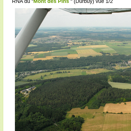
RNA du "
Mont des Pins
" (Durbuy) vue 1/2