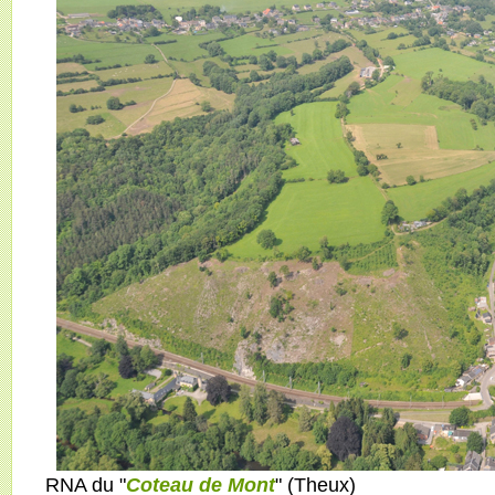
RNA du "
Coteau de Mont
" (Theux)