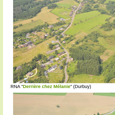
RNA "
Derrière chez Mélanie
" (Durbuy)