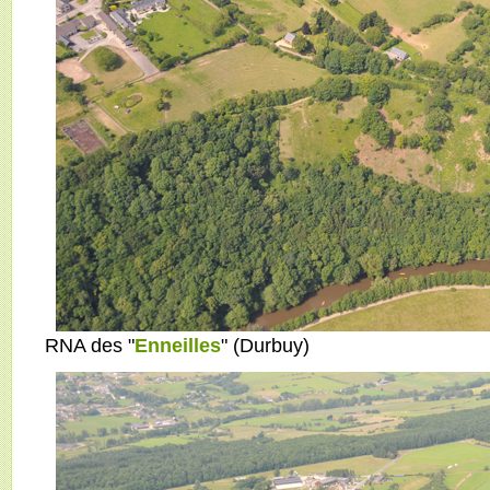
RNA des "
Enneilles
" (Durbuy)