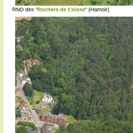
RND des "
Rochers de Coïsse
" (Hamoir)