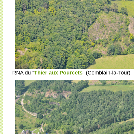
RNA du "
Thier aux Pourcets
" (Comblain-la-Tour)