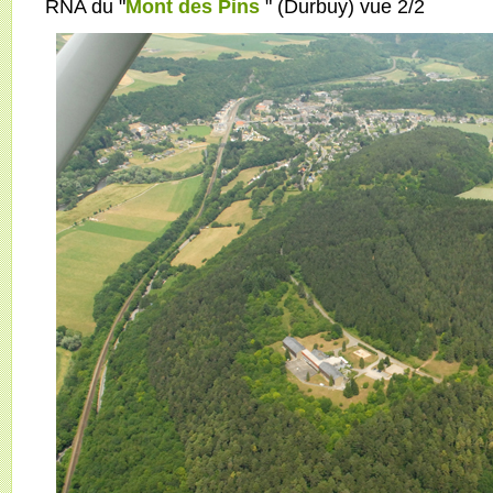
RNA du "
Mont des Pins
" (Durbuy) vue 2/2