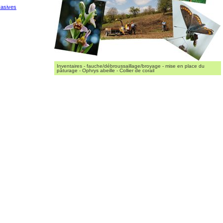
vasives
Inventaires - fauche/débroussaillage/broyage - mise en place du
pâturage - Ophrys abeille - Collier de corail