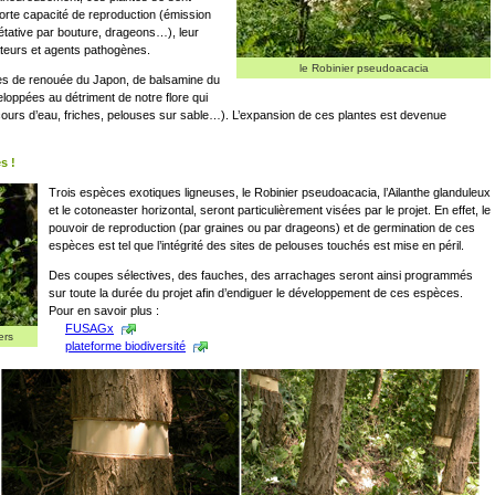
orte capacité de reproduction (émission
gétative par bouture, drageons…), leur
ateurs et agents pathogènes.
le Robinier pseudoacacia
s de renouée du Japon, de balsamine du
loppées au détriment de notre flore qui
cours d’eau, friches, pelouses sur sable…). L’expansion de ces plantes est devenue
s !
Trois espèces exotiques ligneuses, le Robinier pseudoacacia, l’Ailanthe glanduleux
et le cotoneaster horizontal, seront particulièrement visées par le projet. En effet, le
pouvoir de reproduction (par graines ou par drageons) et de germination de ces
espèces est tel que l’intégrité des sites de pelouses touchés est mise en péril.
Des coupes sélectives, des fauches, des arrachages seront ainsi programmés
sur toute la durée du projet afin d’endiguer le développement de ces espèces.
Pour en savoir plus :
FUSAGx
ers
plateforme biodiversité