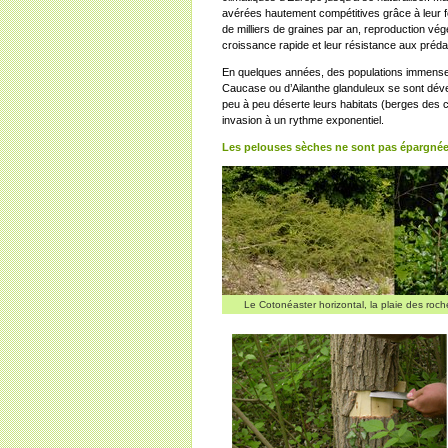
avérées hautement compétitives grâce à leur f
de milliers de graines par an, reproduction vé
croissance rapide et leur résistance aux préd
En quelques années, des populations immense
Caucase ou d’Ailanthe glanduleux se sont déve
peu à peu déserte leurs habitats (berges des 
invasion à un rythme exponentiel.
Les pelouses sèches ne sont pas épargnée
Le Cotonéaster horizontal, la plaie des roch