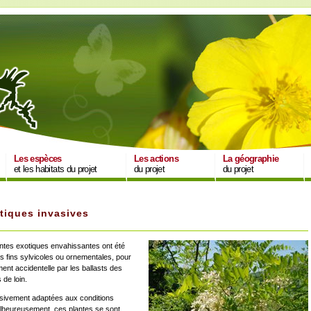
Les espèces
Les actions
La géographie
et les habitats du projet
du projet
du projet
tiques invasives
antes exotiques envahissantes ont été
s fins sylvicoles ou ornementales, pour
ment accidentelle par les ballasts des
de loin.
sivement adaptées aux conditions
Malheureusement, ces plantes se sont