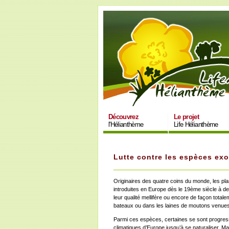
Découvrez
Le projet
l'Hélianthème
Life Hélianthème
Lutte contre les espèces exo
Originaires des quatre coins du monde, les pl
introduites en Europe dès le 19ème siècle à de
leur qualité mellifère ou encore de façon totale
bateaux ou dans les laines de moutons venues 
Parmi ces espèces, certaines se sont progres
climatiques d’Europe jusqu’à se naturaliser. 