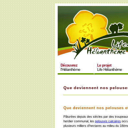
Découvrez
Le projet
l'Hélianthème
Life Hélianthème
Que deviennent nos pelouses
Que deviennent nos pelouses e
Pâturées depuis des siècles par des troupea
herdier communal, les
pelouses calcaires
occup
plusieurs milliers d’hectares au milieu du 18ème