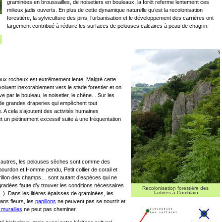
graminées en broussailles, de noisetiers en bouleaux, la forêt referme lentement ces
milieux jadis ouverts. En plus de cette dynamique naturelle qu’est la recolonisation
forestière, la sylviculture des pins, l’urbanisation et le développement des carrières ont
largement contribué à réduire les surfaces de pelouses calcaires à peau de chagrin.
ieux rocheux est extrêmement lente. Malgré cette
oluent inexorablement vers le stade forestier et on
e par le bouleau, le noisetier, le chêne... Sur les
 de grandes draperies qui empêchent tout
e. A cela s’ajoutent des activités humaines
t un piétinement excessif suite à une fréquentation
es autres, les pelouses sèches sont comme des
bourdon et Homme pendu, Petit collier de corail et
rillon des champs… sont autant d’espèces qui ne
radées faute d’y trouver les conditions nécessaires
Recolonisation forestière des
Tartines à Comblain
). Dans les litières épaisses de graminées, les
ans fleurs, les
papillons
ne peuvent pas se nourrir et
 murailles
ne peut pas cheminer.