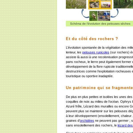
Schéma de l'évolution des pelouses sèches
Et du côté des rochers ?
L’évolution spontanée de la végétation des mil
lenteur, les
pelouses rupicoles
(sur rochers) év
assiste là aussi à une recolonisation progressiv
pans rocheux, le lierre peut également former
développement de la flore rupicole traditionnell
destructrices comme l’exploitation rocheuses e
touristique ou sportive inadaptée.
Un patrimoine qui se fragmente
De plus en plus petites et isolées les unes d
coquilles de noix au milieu de l’océan. Ophrys 
Azuré frêle, Lézard des murailles ou encore G
peuvent plus se maintenir sur les pelouses dég
à leur développement (ensoleillement, chaleur…
graines d’
orchidées
ne peuvent pas germer ; s
sans ensoleillement des rochers, le
lézard des