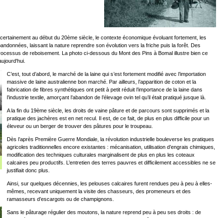
 certainement au début du 20ème siècle, le contexte économique évoluant fortement, les
ndonnées, laissant la nature reprendre son évolution vers la friche puis la forêt. Des
processus de reboisement. La photo ci-dessous du Mont des Pins à Bomal illustre bien ce
ujourd'hui.
C’est, tout d’abord, le marché de la laine qui s’est fortement modifié avec l’importation
massive de laine australienne bon marché. Par ailleurs, l’apparition de coton et la
fabrication de fibres synthétiques ont petit à petit réduit l’importance de la laine dans
l’industrie textile, amorçant l’abandon de l’élevage ovin tel qu’il était pratiqué jusque là.
A la fin du 19ème siècle, les droits de vaine pâture et de parcours sont supprimés et la
pratique des jachères est en net recul. Il est, de ce fait, de plus en plus difficile pour un
éleveur ou un berger de trouver des pâtures pour le troupeau.
Dès l’après Première Guerre Mondiale, la révolution industrielle bouleverse les pratiques
agricoles traditionnelles encore existantes : mécanisation, utilisation d’engrais chimiques,
modification des techniques culturales marginalisent de plus en plus les coteaux
calcaires peu productifs. L’entretien des terres pauvres et difficilement accessibles ne se
justifiait donc plus.
Ainsi, sur quelques décennies, les pelouses calcaires furent rendues peu à peu à elles-
mêmes, recevant uniquement la visite des chasseurs, des promeneurs et des
ramasseurs d’escargots ou de champignons.
Sans le pâturage régulier des moutons, la nature reprend peu à peu ses droits : de