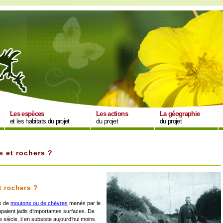
Les espèces
Les actions
La géographie
et les habitats du projet
du projet
du projet
 et rochers ?
t rochers ?
ux de
moutons ou de chèvres
menés par le
aient jadis d’importantes surfaces. De
 siècle, il en subsiste aujourd’hui moins