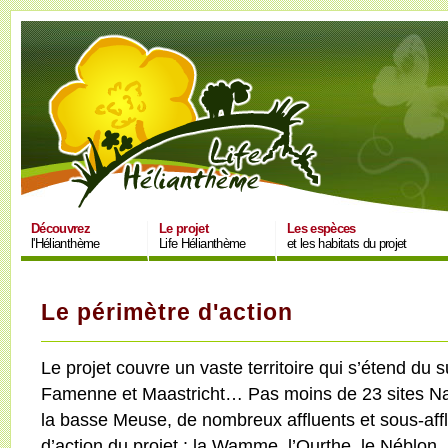
Découvrez
Le projet
Les espèces
l'Hélianthème
Life Hélianthème
et les habitats du projet
Le périmètre d'action
Le projet couvre un vaste territoire qui s’étend du
Famenne et Maastricht… Pas moins de 23 sites Na
la basse Meuse, de nombreux affluents et sous-aff
d’action du projet : la Wamme, l’Ourthe, le Néblon,