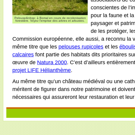
conscientes de l’i
pour la faune et la
Pelouse&nbsp; à Bomal en cours de recolonisation
forestière. Voyez l'emprise des arbres et arbustes.
paysager et patri
de les protéger, le
Commission européenne, elle aussi, a reconnu la v
même titre que les
pelouses rupicoles
et les
ébouli
calcaires
font partie des habitats dits prioritaires s
œuvre de
Natura 2000
. C’est d’ailleurs entièremen
projet LIFE Hélianthème
.
Au même titre qu’un château médiéval ou une cathé
méritent de figurer dans notre patrimoine et doivent b
nécessaires qui assureront leur restauration et leu