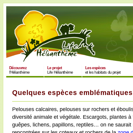
Découvrez
Le projet
Les espèces
l'Hélianthème
Life Hélianthème
et les habitats du projet
Quelques espèces emblématiques
Pelouses calcaires, pelouses sur rochers et éboul
diversité animale et végétale. Escargots, plantes à f
guêpes, lichens, papillons, reptiles… on ne saurai
rencontrées sur les coteaux et rochers de la
zone d