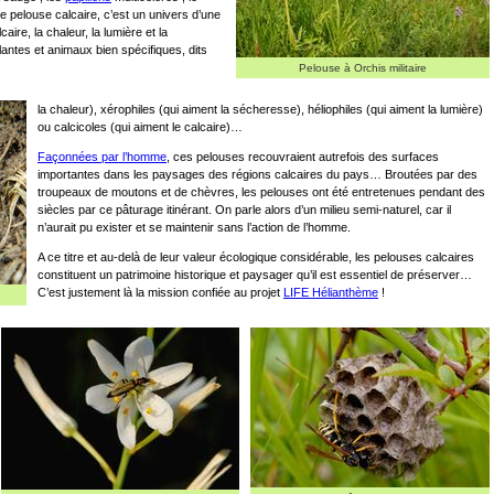
e pelouse calcaire, c’est un univers d’une
caire, la chaleur, la lumière et la
ntes et animaux bien spécifiques, dits
Pelouse à Orchis militaire
la chaleur), xérophiles (qui aiment la sécheresse), héliophiles (qui aiment la lumière)
ou calcicoles (qui aiment le calcaire)…
Façonnées par l’homme
, ces pelouses recouvraient autrefois des surfaces
importantes dans les paysages des régions calcaires du pays… Broutées par des
troupeaux de moutons et de chèvres, les pelouses ont été entretenues pendant des
siècles par ce pâturage itinérant. On parle alors d’un milieu semi-naturel, car il
n’aurait pu exister et se maintenir sans l’action de l’homme.
A ce titre et au-delà de leur valeur écologique considérable, les pelouses calcaires
constituent un patrimoine historique et paysager qu’il est essentiel de préserver…
C’est justement là la mission confiée au projet
LIFE Hélianthème
!