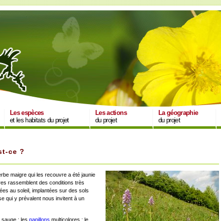
Les espèces
Les actions
La géographie
et les habitats du projet
du projet
du projet
st-ce ?
erbe maigre qui les recouvre a été jaunie
aires rassemblent des conditions très
ées au soleil, implantées sur des sols
e qui y prévalent nous invitent à un
a sauge ; les
papillons
multicolores ; le