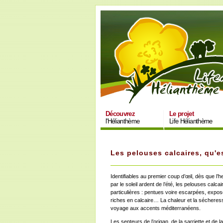
Découvrez
Le projet
l'Hélianthème
Life Hélianthème
Les pelouses calcaires, qu'e
Identifiables au premier coup d’œil, dès que l’h
par le soleil ardent de l’été, les pelouses calc
particulières : pentues voire escarpées, expos
riches en calcaire… La chaleur et la sécheress
voyage aux accents méditerranéens.
Les senteurs de l’origan, de la sarriette et de l