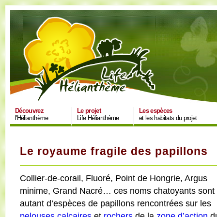
Découvrez
Le projet
Les espèces
l'Hélianthème
Life Hélianthème
et les habitats du projet
Le royaume fragile des papillons
Collier-de-corail, Fluoré, Point de Hongrie, Argus
minime, Grand Nacré… ces noms chatoyants sont
autant d’espèces de papillons rencontrées sur les
pelouses calcaires
et
rochers
de la
zone d’action
d