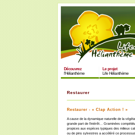
Découvrez
Le projet
l'Hélianthème
Life Hélianthème
Restaurer
Restaurer - « Clap Action ! »
A cause de la dynamique naturelle de la végéta
grande part de l’intérêt… Graminées compétiti
propices aux espèces typiques des milieux calca
ou de pins sylvestres a accéléré ce processus