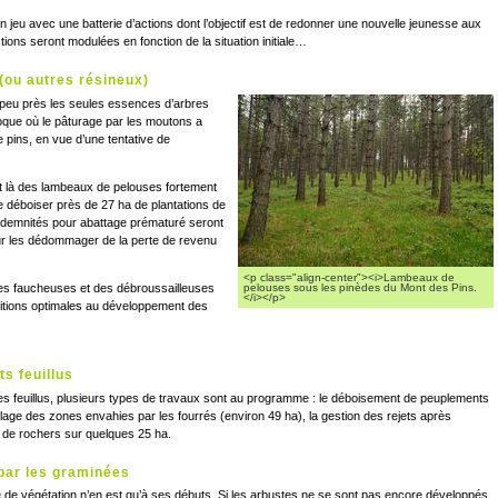
en jeu avec une batterie d’actions dont l’objectif est de redonner une nouvelle jeunesse aux
tions seront modulées en fonction de la situation initiale…
 (ou autres résineux)
 à peu près les seules essences d’arbres
poque où le pâturage par les moutons a
 pins, en vue d’une tentative de
 là des lambeaux de pelouses fortement
 de déboiser près de 27 ha de plantations de
indemnités pour abattage prématuré seront
ur les dédommager de la perte de revenu
<p class="align-center"><i>Lambeaux de
 des faucheuses et des débroussailleuses
pelouses sous les pinèdes du Mont des Pins.
</i></p>
nditions optimales au développement des
ts feuillus
les feuillus, plusieurs types de travaux sont au programme : le déboisement de peuplements
llage des zones envahies par les fourrés (environ 49 ha), la gestion des rejets après
 de rochers sur quelques 25 ha.
 par les graminées
de végétation n’en est qu’à ses débuts. Si les arbustes ne se sont pas encore développés,