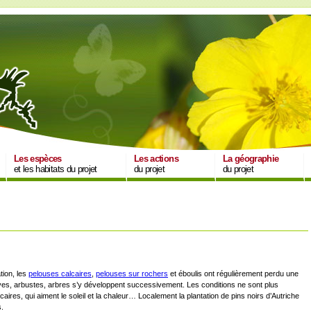
Les espèces
Les actions
La géographie
et les habitats du projet
du projet
du projet
tion, les
pelouses calcaires
,
pelouses sur rochers
et éboulis ont régulièrement perdu une
ves, arbustes, arbres s’y développent successivement. Les conditions ne sont plus
ires, qui aiment le soleil et la chaleur… Localement la plantation de pins noirs d’Autriche
.