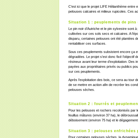
C’est ici que le projet LIFE Hélianthème entre 
pelouses calcaires et milieux rupicoles. Ces ac
Situation 1 : peuplements de pins
Le pin noir d’Autriche et le pin sylvestre sont
cultivées sur ces sols secs et calcaires. A l’é
disparu, certaines pelouses ont été plantées de
rentabiliser ces surfaces.
Sous ces peuplements subsistent encore ça et
dégradées. Le projet s’est donc fixé l’objectif
résineux avant leur terme d’exploitation. Des 
payées aux propriétaires privés ou publics po
sur ces peuplements.
Après l’exploitation des bois, ce sera au tour
de se mettre en action afin de recréer les co
pelouses sèches.
Situation 2 : fourrés et peuplemen
Pour les pelouses et rochers recolonisés par 
feuillus mâtures (environ 37 ha), le débroussai
déboisement (environ 75 ha) et le dégagement
Situation 3 : pelouses enfrichées
Pour certaines pelouses sèches, la dynamique 