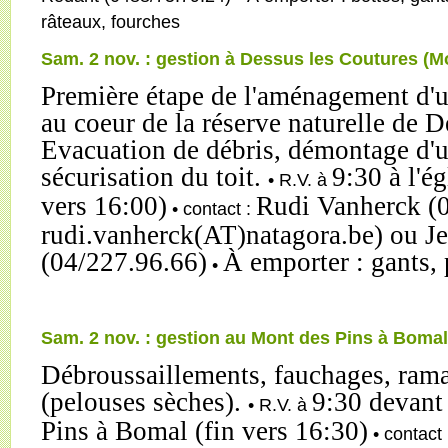
râteaux, fourches
Sam. 2 nov. : gestion à Dessus les Coutures (M
Première étape de l'aménagement d'u
au coeur de la réserve naturelle de D
Evacuation de débris, démontage d'un
sécurisation du toit.
9:30 à l'é
• R.V. à
vers 16:00)
Rudi Vanherck (0
• contact :
rudi.vanherck(AT)natagora.be) ou J
(04/227.96.66)
À emporter : gants,
•
Sam. 2 nov. : gestion au Mont des Pins à Bomal
Débroussaillements, fauchages, rama
(pelouses sèches).
9:30 devant
• R.V. à
Pins à Bomal (fin vers 16:30)
• contact