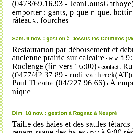
(0478/69.16.93 - JeanLouisGathoye
emporter : gants, pique-nique, botti
râteaux, fourches
Sam. 9 nov. : gestion à Dessus les Coutures (M
Restauration par déboisement et déb
ancienne prairie sur calcaire
à 9:
• R.V.
Roclenge (fin vers 16:00)
Ru
• contact :
(0477/42.37.89 - rudi.vanherck(AT)n
Paul Theatre (04/227.96.66)
À empo
•
nique
Dim. 10 nov. : gestion à Rognac à Neupré
Taille des haies et des saules têtards
regarnissage des haies
à 9:00 ré
• R.V.