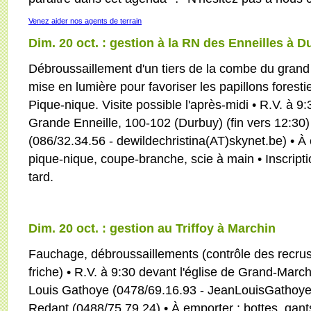
Venez aider nos agents de terrain
Dim. 20 oct. : gestion à la RN des Enneilles à 
Débroussaillement d'un tiers de la combe du grand
mise en lumière pour favoriser les papillons foresti
Pique-nique. Visite possible l'après-midi • R.V. à 9:
Grande Enneille, 100-102 (Durbuy) (fin vers 12:30) 
(086/32.34.56 - dewildechristina(AT)skynet.be) • À e
pique-nique, coupe-branche, scie à main • Inscript
tard.
Dim. 20 oct. : gestion au Triffoy à Marchin
Fauchage, débroussaillements (contrôle des recrus
friche) • R.V. à 9:30 devant l'église de Grand-March
Louis Gathoye (0478/69.16.93 - JeanLouisGathoye
Redant (0488/75.79.24) • À emporter : bottes, gan