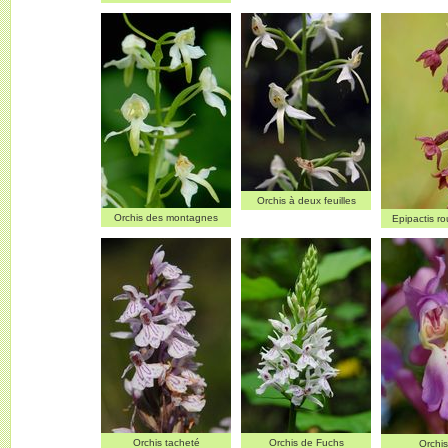
Orchis à deux feuilles
Orchis des montagnes
Epipactis r
Orchis tacheté
Orchis de Fuchs
Orchi