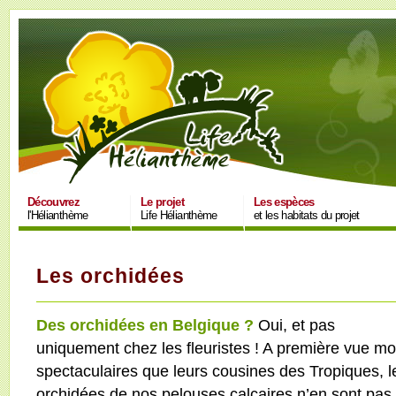
Découvrez
Le projet
Les espèces
l'Hélianthème
Life Hélianthème
et les habitats du projet
Les orchidées
Des orchidées en Belgique ?
Oui, et pas
uniquement chez les fleuristes ! A première vue mo
spectaculaires que leurs cousines des Tropiques, l
orchidées de nos pelouses calcaires n’en sont pas