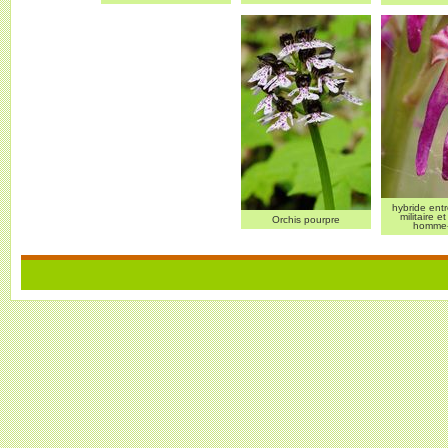
hybride ent
militaire e
Orchis pourpre
homme