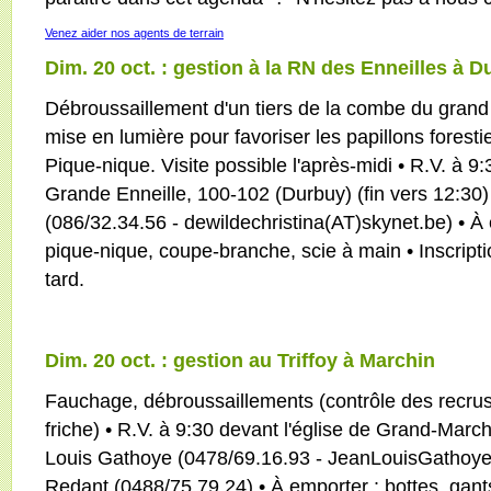
Venez aider nos agents de terrain
Dim. 20 oct. : gestion à la RN des Enneilles à 
Débroussaillement d'un tiers de la combe du grand
mise en lumière pour favoriser les papillons foresti
Pique-nique. Visite possible l'après-midi • R.V. à 9:
Grande Enneille, 100-102 (Durbuy) (fin vers 12:30) 
(086/32.34.56 - dewildechristina(AT)skynet.be) • À e
pique-nique, coupe-branche, scie à main • Inscript
tard.
Dim. 20 oct. : gestion au Triffoy à Marchin
Fauchage, débroussaillements (contrôle des recrus
friche) • R.V. à 9:30 devant l'église de Grand-March
Louis Gathoye (0478/69.16.93 - JeanLouisGathoye
Redant (0488/75.79.24) • À emporter : bottes, gan