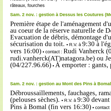
râteaux, fourches
Sam. 2 nov. : gestion à Dessus les Coutures (M
Première étape de l'aménagement d'u
au coeur de la réserve naturelle de D
Evacuation de débris, démontage d'un
sécurisation du toit.
9:30 à l'é
• R.V. à
vers 16:00)
Rudi Vanherck (0
• contact :
rudi.vanherck(AT)natagora.be) ou J
(04/227.96.66)
À emporter : gants,
•
Sam. 2 nov. : gestion au Mont des Pins à Bomal
Débroussaillements, fauchages, rama
(pelouses sèches).
9:30 devant
• R.V. à
Pins à Bomal (fin vers 16:30)
• contact