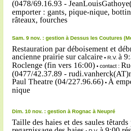
(0478/69.16.93 - JeanLouisGathoye
emporter : gants, pique-nique, botti
râteaux, fourches
Sam. 9 nov. : gestion à Dessus les Coutures (M
Restauration par déboisement et déb
ancienne prairie sur calcaire
à 9:
• R.V.
Roclenge (fin vers 16:00)
Ru
• contact :
(0477/42.37.89 - rudi.vanherck(AT)n
Paul Theatre (04/227.96.66)
À empo
•
nique
Dim. 10 nov. : gestion à Rognac à Neupré
Taille des haies et des saules têtards
regarnissage des haies
à 9:00 ré
• R.V.