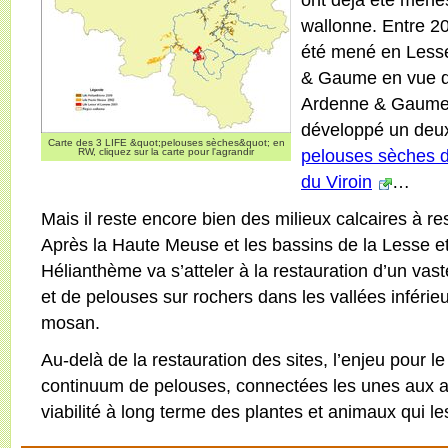
wallonne. Entre 20
été mené en Lesse
& Gaume en vue d’y
Ardenne & Gaume 
développé un deux
Carte des 3 LIFE &quot;pelouses sèches&quot; en
pelouses sèches d
RW, cliquez sur la carte pour l'agrandir
du Viroin
…
Mais il reste encore bien des milieux calcaires à r
Après la Haute Meuse et les bassins de la Lesse et 
Hélianthème va s’atteler à la restauration d’un vas
et de pelouses sur rochers dans les vallées inféri
mosan.
Au-delà de la restauration des sites, l’enjeu pour le 
continuum de pelouses, connectées les unes aux au
viabilité à long terme des plantes et animaux qui l