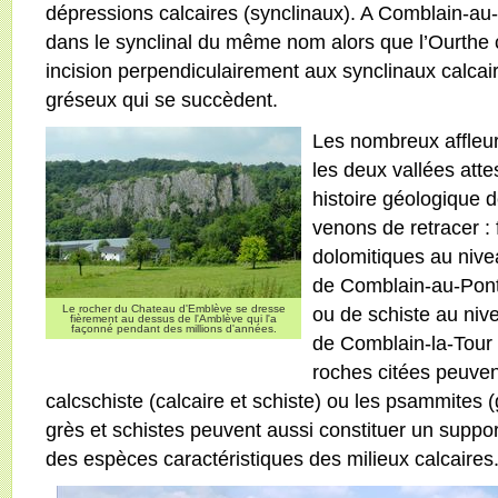
dépressions calcaires (synclinaux). A Comblain-au-
dans le synclinal du même nom alors que l’Ourthe 
incision perpendiculairement aux synclinaux calcair
gréseux qui se succèdent.
Les nombreux affleu
les deux vallées atte
histoire géologique 
venons de retracer : 
dolomitiques au niv
de Comblain-au-Pont
Le rocher du Chateau d'Emblève se dresse
ou de schiste au nive
fièrement au dessus de l'Amblève qui l'a
façonné pendant des millions d'années.
de Comblain-la-Tour 
roches citées peuven
calcschiste (calcaire et schiste) ou les psammites (
grès et schistes peuvent aussi constituer un suppor
des espèces caractéristiques des milieux calcaires