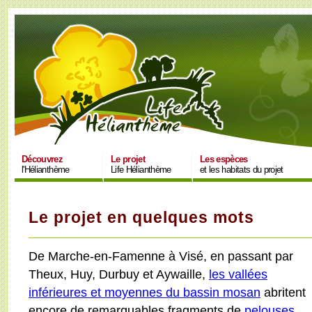
Découvrez
Le projet
Les espèces
l'Hélianthème
Life Hélianthème
et les habitats du projet
Le projet en quelques mots
De Marche-en-Famenne à Visé, en passant par
Theux, Huy, Durbuy et Aywaille,
les vallées
inférieures et moyennes du bassin mosan
abritent
encore de remarquables fragments de
pelouses