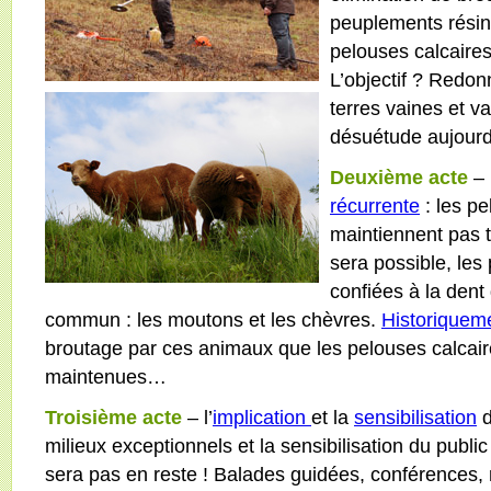
peuplements résin
pelouses calcaire
L’objectif ? Redo
terres vaines et 
désuétude aujour
Deuxième acte
– 
récurrente
: les pe
maintiennent pas t
sera possible, les
confiées à la dent
commun : les moutons et les chèvres.
Historiquem
broutage par ces animaux que les pelouses calcair
maintenues…
Troisième acte
– l’
implication
et la
sensibilisation
d
milieux exceptionnels et la sensibilisation du publi
sera pas en reste ! Balades guidées, conférences, 